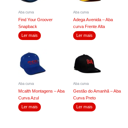
Aba curva
Aba curva
Find Your Groover
Adega Avenida – Aba
Snapback
curva Frente Alta
Ler mais
Ler mais
Aba curva
Aba curva
Mcalth Montagens – Aba
Gestão do Amanhã – Aba
Curva Azul
Curva Preto
Ler mais
Ler mais