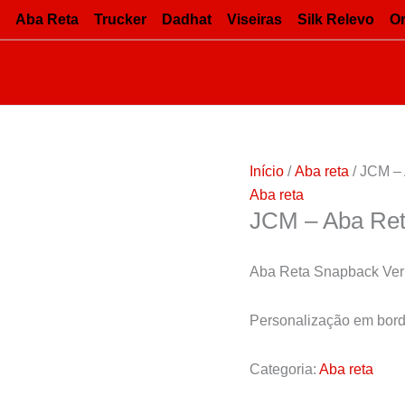
Aba Reta
Trucker
Dadhat
Viseiras
Silk Relevo
O
Início
/
Aba reta
/ JCM –
Aba reta
JCM – Aba Re
Aba Reta Snapback Ver
Personalização em borda
Categoria:
Aba reta