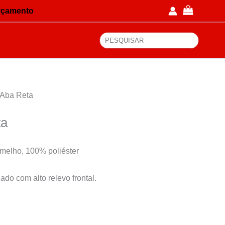
rçamento
Pesquisa
 Aba Reta
ta
melho, 100% poliéster
do com alto relevo frontal.