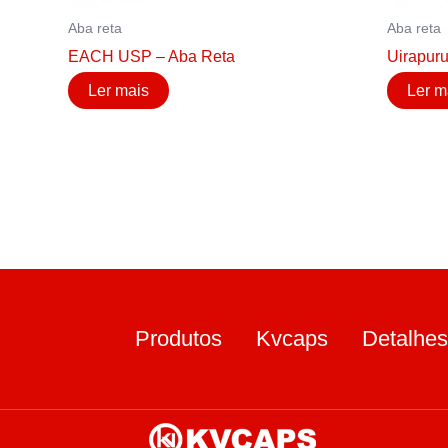
Aba reta
Aba reta
EACH USP – Aba Reta
Uirapur
Ler mais
Ler m
Produtos
Kvcaps
Detalhes