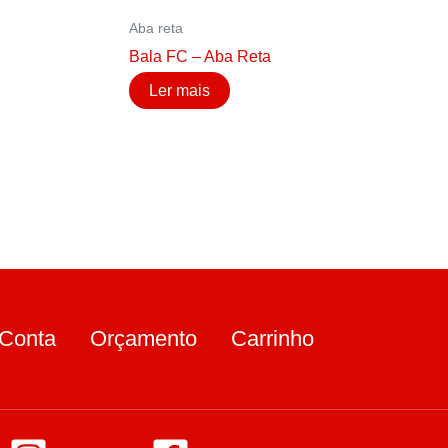
Aba reta
Bala FC – Aba Reta
Ler mais
Conta
Orçamento
Carrinho