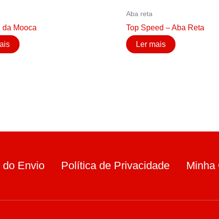
Aba reta
u da Mooca
Top Speed – Aba Reta
ais
Ler mais
 do Envio
Política de Privacidade
Minha 