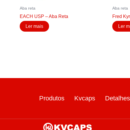
Aba reta
Aba reta
EACH USP – Aba Reta
Fred Kyr
Ler mais
Ler m
Produtos
Kvcaps
Detalhes