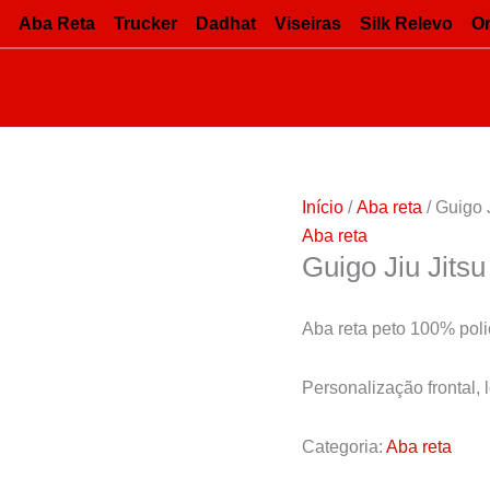
Aba Reta
Trucker
Dadhat
Viseiras
Silk Relevo
O
Início
/
Aba reta
/ Guigo 
Aba reta
Guigo Jiu Jits
Aba reta peto 100% poli
Personalização frontal,
Categoria:
Aba reta