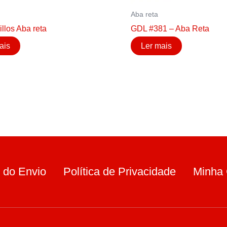
Aba reta
illos Aba reta
GDL #381 – Aba Reta
ais
Ler mais
 do Envio
Política de Privacidade
Minha 