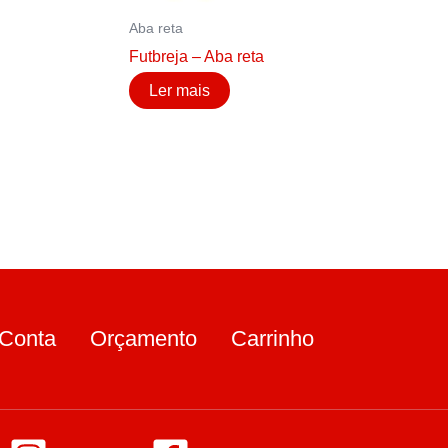
Aba reta
Futbreja – Aba reta
Ler mais
Conta
Orçamento
Carrinho