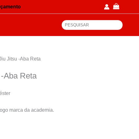
rçamento
Pesquisa
Jiu Jitsu -Aba Reta
u -Aba Reta
éster
 logo marca da academia.