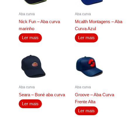
Aba curva
Aba curva
Nick Fun – Aba curva
Mcalth Montagens – Aba
marinho
Curva Azul
Ler mais
Ler mais
Aba curva
Aba curva
Seara – Boné aba curva
Groove – Aba Curva
Frente Alta
Ler mais
Ler mais