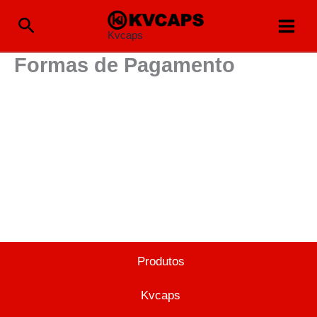
Ir
Pesquisar
para
Kvcaps
o
conteúdo
Formas de Pagamento
Produtos
Kvcaps