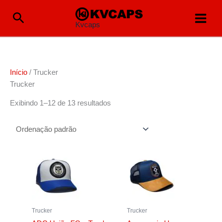
Ir
Pesquisar
para
Kvcaps
o
conteúdo
Início
/ Trucker
Trucker
Exibindo 1–12 de 13 resultados
Trucker
Trucker